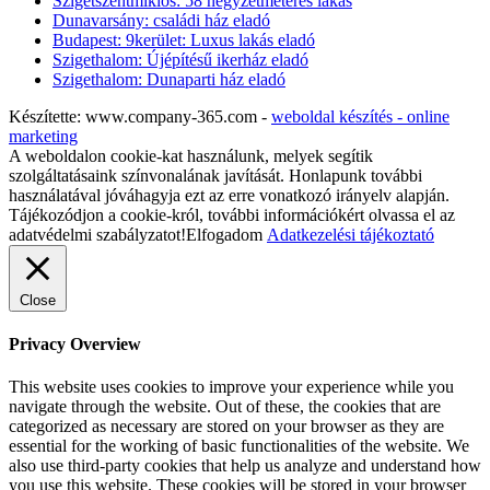
Szigetszentmiklós: 58 négyzetméteres lakás
Dunavarsány: családi ház eladó
Budapest: 9kerület: Luxus lakás eladó
Szigethalom: Újépítésű ikerház eladó
Szigethalom: Dunaparti ház eladó
Készítette: www.company-365.com -
weboldal készítés - online
marketing
A weboldalon cookie-kat használunk, melyek segítik
szolgáltatásaink színvonalának javítását. Honlapunk további
használatával jóváhagyja ezt az erre vonatkozó irányelv alapján.
Tájékozódjon a cookie-król, további információkért olvassa el az
adatvédelmi szabályzatot!
Elfogadom
Adatkezelési tájékoztató
Close
Privacy Overview
This website uses cookies to improve your experience while you
navigate through the website. Out of these, the cookies that are
categorized as necessary are stored on your browser as they are
essential for the working of basic functionalities of the website. We
also use third-party cookies that help us analyze and understand how
you use this website. These cookies will be stored in your browser