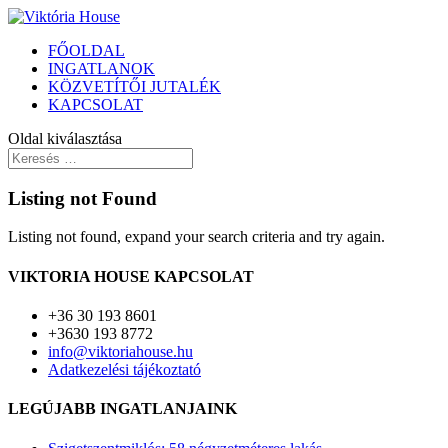
FŐOLDAL
INGATLANOK
KÖZVETÍTŐI JUTALÉK
KAPCSOLAT
Oldal kiválasztása
Listing not Found
Listing not found, expand your search criteria and try again.
VIKTORIA HOUSE KAPCSOLAT
+36 30 193 8601
+3630 193 8772
info@viktoriahouse.hu
Adatkezelési tájékoztató
LEGÚJABB INGATLANJAINK